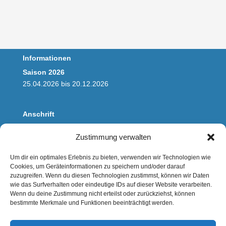
Informationen
Saison 2026
25.04.2026 bis 20.12.2026
Anschrift
Wassertouristik Saaletal
Zustimmung verwalten
Steganlage am Riveufer
Zufahrt über Fährstrasse
Um dir ein optimales Erlebnis zu bieten, verwenden wir Technologien wie
06114 Halle/Saale
Cookies, um Geräteinformationen zu speichern und/oder darauf
zuzugreifen. Wenn du diesen Technologien zustimmst, können wir Daten
wie das Surfverhalten oder eindeutige IDs auf dieser Website verarbeiten.
Kontakt
Wenn du deine Zustimmung nicht erteilst oder zurückziehst, können
bestimmte Merkmale und Funktionen beeinträchtigt werden.
E-Mail:
buchung@saalefloss.de
Mobil: 0170 2345100