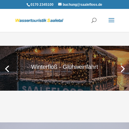
0170 2345100
buchung@saalefloss.de
Winterfloß - Glühweinfahrt