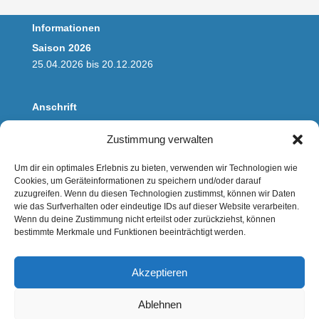
Informationen
Saison 2026
25.04.2026 bis 20.12.2026
Anschrift
Wassertouristik Saaletal
Zustimmung verwalten
Steganlage am Riveufer
Zufahrt über Fährstrasse
Um dir ein optimales Erlebnis zu bieten, verwenden wir Technologien wie
06114 Halle/Saale
Cookies, um Geräteinformationen zu speichern und/oder darauf
zuzugreifen. Wenn du diesen Technologien zustimmst, können wir Daten
wie das Surfverhalten oder eindeutige IDs auf dieser Website verarbeiten.
Kontakt
Wenn du deine Zustimmung nicht erteilst oder zurückziehst, können
bestimmte Merkmale und Funktionen beeinträchtigt werden.
E-Mail:
buchung@saalefloss.de
Mobil: 0170 2345100
Akzeptieren
AGB
Ablehnen