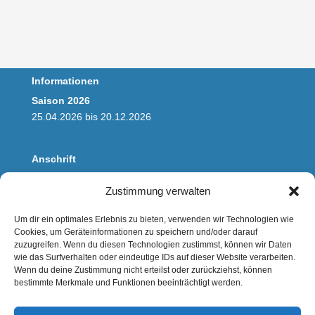
Informationen
Saison 2026
25.04.2026 bis 20.12.2026
Anschrift
Wassertouristik Saaletal
Zustimmung verwalten
Steganlage am Riveufer
Zufahrt über Fährstrasse
Um dir ein optimales Erlebnis zu bieten, verwenden wir Technologien wie
06114 Halle/Saale
Cookies, um Geräteinformationen zu speichern und/oder darauf
zuzugreifen. Wenn du diesen Technologien zustimmst, können wir Daten
wie das Surfverhalten oder eindeutige IDs auf dieser Website verarbeiten.
Kontakt
Wenn du deine Zustimmung nicht erteilst oder zurückziehst, können
bestimmte Merkmale und Funktionen beeinträchtigt werden.
E-Mail:
buchung@saalefloss.de
Mobil: 0170 2345100